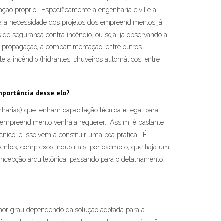
ão próprio. Especificamente a engenharia civil e a
sta a necessidade dos projetos dos empreendimentos já
 de segurança contra incêndio, ou seja, já observando a
l propagação, a compartimentação, entre outros
e a incêndio (hidrantes, chuveiros automáticos, entre
mportância desse elo?
enharias) que tenham capacitação técnica e legal para
do empreendimento venha a requerer. Assim, é bastante
ico, e isso vem a constituir uma boa prática. É
entos, complexos industriais, por exemplo, que haja um
concepção arquitetônica, passando para o detalhamento
menor grau dependendo da solução adotada para a