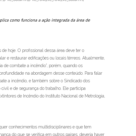
xplica como funciona a ação integrada da área de
de hoje. O profissional dessa área deve ter o
ar e restaurar edificações ou locais térreos. Atualmente,
a de combate a incêndio”, porém, quando os
r profundidade na abordagem desse conteúdo. Para falar
bate a incêndio, e também sobre o Sindicado dos
ivil e de segurança do trabalho. Ele participa
ntores de Incêndio do Instituto Nacional de Metrologia,
quer conhecimentos multidisciplinares e que tem
hança do que se verifica em outros países, deveria haver