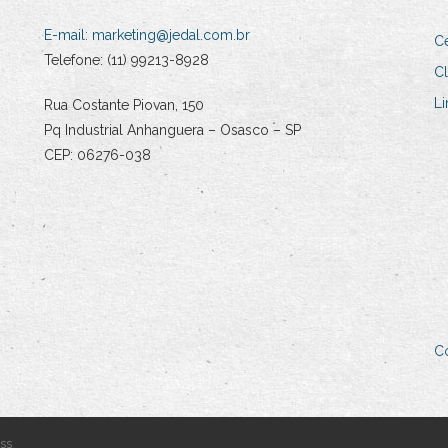
E-mail:
marketing@jedal.com.br
Ce
Telefone: (11) 99213-8928
Cl
Li
Rua Costante Piovan, 150
Pq Industrial Anhanguera – Osasco – SP
CEP: 06276-038
C
ss
.