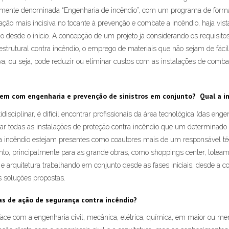
smente denominada “Engenharia de incêndio”, com um programa de formaç
ação mais incisiva no tocante à prevenção e combate a incêndio, haja vi
 desde o início. A concepção de um projeto já considerando os requisitos
strutural contra incêndio, o emprego de materiais que não sejam de fáci
a, ou seja, pode reduzir ou eliminar custos com as instalações de combat
lhem com engenharia e prevenção de sinistros em conjunto? Qual a i
sciplinar, é difícil encontrar profissionais da área tecnológica (das eng
utar todas as instalações de proteção contra incêndio que um determina
 incêndio estejam presentes como coautores mais de um responsável técn
to, principalmente para as grande obras, como shoppings center, loteam
 e arquitetura trabalhando em conjunto desde as fases iniciais, desde a 
 soluções propostas.
s de ação de segurança contra incêndio?
rface com a engenharia civil, mecânica, elétrica, química, em maior ou 