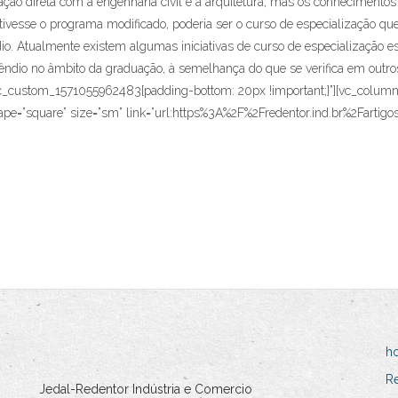
lação direta com a engenharia civil e a arquitetura, mas os conhecimento
tivesse o programa modificado, poderia ser o curso de especialização que
o. Atualmente existem algumas iniciativas de curso de especialização es
cêndio no âmbito da graduação, à semelhança do que se verifica em outr
c_custom_1571055962483{padding-bottom: 20px !important;}”][vc_column]
=”square” size=”sm” link=”url:https%3A%2F%2Fredentor.ind.br%2Fartigos-je
h
R
Jedal-Redentor Indústria e Comercio