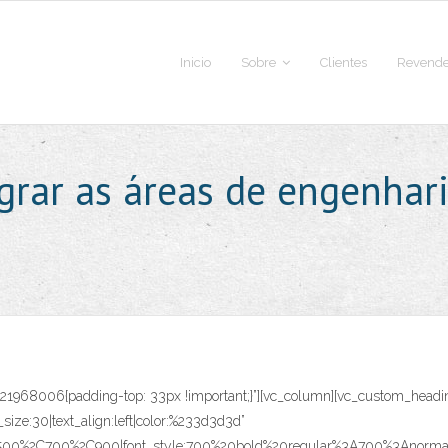
Inicio
Sobre
Clientes
Revende
grar as áreas de engenhari
821968006{padding-top: 33px !important;}”][vc_column][vc_custom_headin
t_size:30|text_align:left|color:%233d3d3d”
C500%2C700%2C900|font_style:700%20bold%20regular%3A700%3Anormal”]