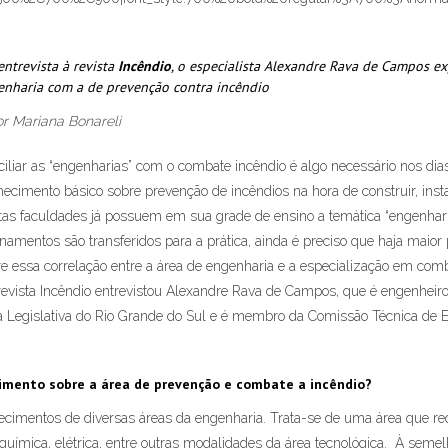
ntrevista à revista
Incêndio
, o especialista Alexandre Rava de Campos e
enharia com a de prevenção contra incêndio
or Mariana Bonareli
iliar as “engenharias” com o combate incêndio é algo necessário nos dias 
ecimento básico sobre prevenção de incêndios na hora de construir, instal
as faculdades já possuem em sua grade de ensino a temática “engenhari
namentos são transferidos para a prática, ainda é preciso que haja maio
e essa correlação entre a área de engenharia e a especialização em com
evista Incêndio entrevistou Alexandre Rava de Campos, que é engenheiro c
egislativa do Rio Grande do Sul e é membro da Comissão Técnica de Exti
cimento sobre a área de prevenção e combate a incêndio?
ecimentos de diversas áreas da engenharia. Trata-se de uma área que re
 química, elétrica, entre outras modalidades da área tecnológica. À semel