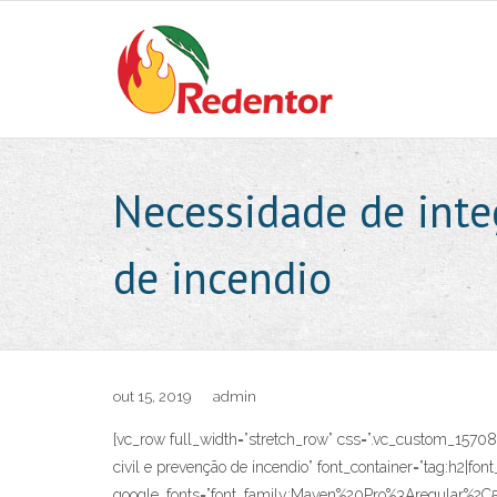
Skip
to
content
Necessidade de inte
de incendio
out 15, 2019
admin
[vc_row full_width=”stretch_row” css=”.vc_custom_1570
civil e prevenção de incendio” font_container=”tag:h2|fon
google_fonts=”font_family:Maven%20Pro%3Aregular%2