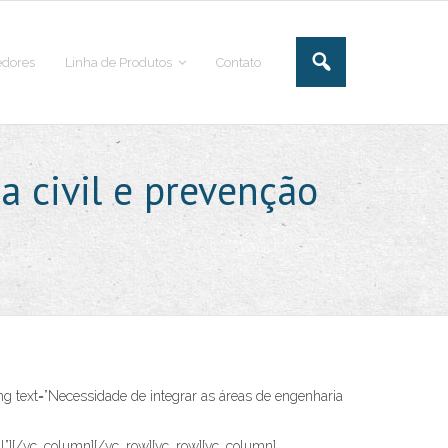
dores
Linha de Produtos
Contato
a civil e prevenção
g text=”Necessidade de integrar as áreas de engenharia
[/vc_column][/vc_row][vc_row][vc_column]