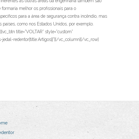
s inerentes às outras áreas da engenharia também são
 formaria melhor os profissionais para o
pecíficos para a área de segurança contra incêndio, mas
os países, como nos Estados Unidos, por exemplo.
[vc_btn title=”VOLTAR” style=”custom”
dal-redentor|title:Artigos||”][/vc_column][/vc_row]
ome
edentor