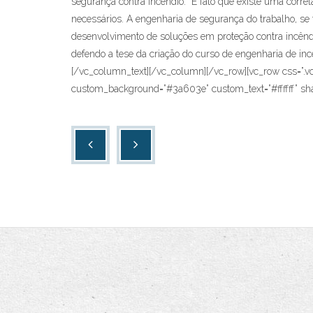
segurança contra incêndio. É fato que existe uma corre
necessários. A engenharia de segurança do trabalho, se 
desenvolvimento de soluções em proteção contra incêndi
defendo a tese da criação do curso de engenharia de in
[/vc_column_text][/vc_column][/vc_row][vc_row css=”.v
custom_background=”#3a603e” custom_text=”#ffffff” shape