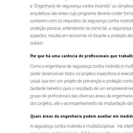
a “Engenharia de segurança contra incêndio” ou simple
arquitetura são áreas cujo programa deveria conter form
contarem com os requisitos de segurança contra incêndio
proteção passiva, entendendo-se como tal, a segurança e
aspectos, resulta em economia no tocante a proteção ativ
outras).
Por que há uma carência de profissionais que traba
Como a engenharia de segurança contra incêndio é multidi
poder desenvolver todos os projetos específicos e exec
usual que em um projeto de prevenção e proteção contra
bastante benéfico para o resultado de um empreendimen
grupo de profissionais das diversas áreas da engenharia
dos projetos, até o acompanhamento da implantação das
Quais áreas da engenharia podem auxiliar em medida
A segurança contra incêndio é multidisciplinar. Há inte