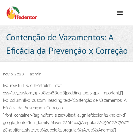
Skip
to
content
Contenção de Vazamentos: A
Eficácia da Prevenção x Correção
nov 6, 2020
admin
[vc_row full_width=”stretch_row”
css=”.vc_custom_1570821968006{padding-top: 33px !important;}”]
[vc_column][vc_custom_heading text=”Contenção de Vazamentos: A
Eficácia da Prevenção x Correção
” font_container=”tag:h2|font_size:30|text_align:left|color:%233d3d3d”
google_fonts=”font_family:Maven%20Pro%3Aregular%2C500%2C700%
2C900|font_style:700%20bold%20regular%3A700%3Anormal”]