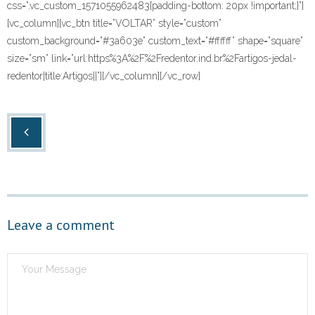
css=”.vc_custom_1571055962483{padding-bottom: 20px !important;}”]
[vc_column][vc_btn title=”VOLTAR” style=”custom”
custom_background=”#3a603e” custom_text=”#ffffff” shape=”square”
size=”sm” link=”url:https%3A%2F%2Fredentor.ind.br%2Fartigos-jedal-
redentor|title:Artigos||”][/vc_column][/vc_row]
Leave a comment