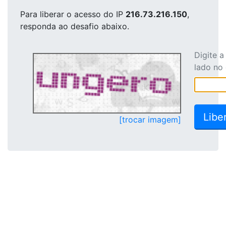
Para liberar o acesso
do IP
216.73.216.150
,
responda ao desafio abaixo.
Digite 
lado no
[trocar imagem]