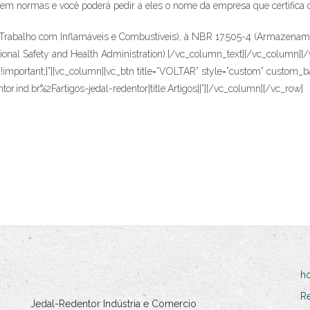
uem normas e você poderá pedir a eles o nome da empresa que certifica 
abalho com Inflamáveis e Combustíveis), à NBR 17.505-4 (Armazenament
ational Safety and Health Administration).[/vc_column_text][/vc_column][
mportant;}”][vc_column][vc_btn title=”VOLTAR” style=”custom” custom_b
r.ind.br%2Fartigos-jedal-redentor|title:Artigos||”][/vc_column][/vc_row]
h
R
Jedal-Redentor Indústria e Comercio