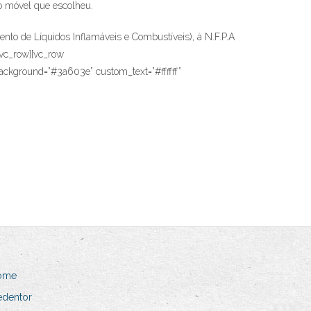
o móvel que escolheu.
o de Líquidos Inflamáveis e Combustíveis), à N.F.P.A
/vc_row][vc_row
ackground=”#3a603e” custom_text=”#ffffff”
ome
edentor