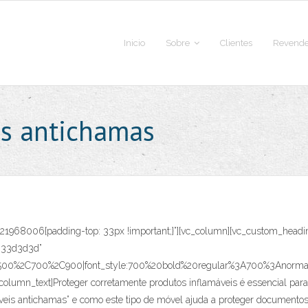
Inicio
Sobre
Clientes
Revende
es antichamas
821968006{padding-top: 33px !important;}”][vc_column][vc_custom_headin
:%233d3d3d”
C500%2C700%2C900|font_style:700%20bold%20regular%3A700%3Anormal”]
column_text]
Proteger corretamente produtos inflamáveis é essencial par
eis antichamas” e como este tipo de móvel ajuda a proteger documentos