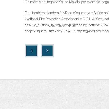
Os móveis antifogo da Soline Móveis, por exemplo, seg
Eles também atendem à NR 20 (Segurança e Saúde no Tr
(National Fire Protection Association) e O S.H.A (Occup
css=”.vc_custom_1571055962483{padding-bottom: 20px !i
shape=”square” size=”sm” link=”url:https%3A%2F%2Fredento