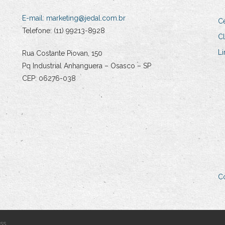
E-mail:
marketing@jedal.com.br
Ce
Telefone: (11) 99213-8928
Cl
Li
Rua Costante Piovan, 150
Pq Industrial Anhanguera – Osasco – SP
CEP: 06276-038
C
ss
.