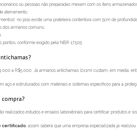
uncionários ou pessoas não preparadas mexam com os itens armazenados n
e aterramento;
entos): no piso existe uma prateleira contentora com 5cm de profundid
s dos armários comuns;
.
 pontos, conforme exigido pela NBR 17.505
antichamas?
3.000 a R$5.000. Já armários antichamas (2x1m) custam, em média, ent
m aço e estruturados com materiais e sistemas específicos para a proteçã
a compra?
realizados estudos e ensaios laboratoriais para certificar produtos e si
 certificado
, assim saberá que uma empresa especializada já realizou 