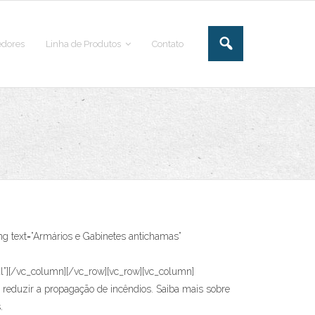
dores
Linha de Produtos
Contato
g text=”Armários e Gabinetes antichamas”
[/vc_column][/vc_row][vc_row][vc_column]
a reduzir a propagação de incêndios. Saiba mais sobre
.