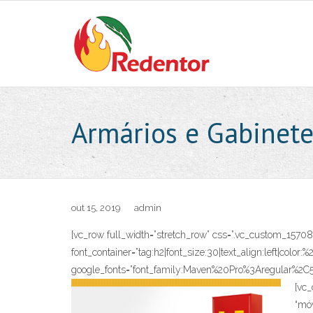
Skip
to
content
Armários e Gabinet
out 15, 2019
admin
[vc_row full_width=”stretch_row” css=”.vc_custom_1570
font_container=”tag:h2|font_size:30|text_align:left|color
google_fonts=”font_family:Maven%20Pro%3Aregular%2
[vc_
“móv